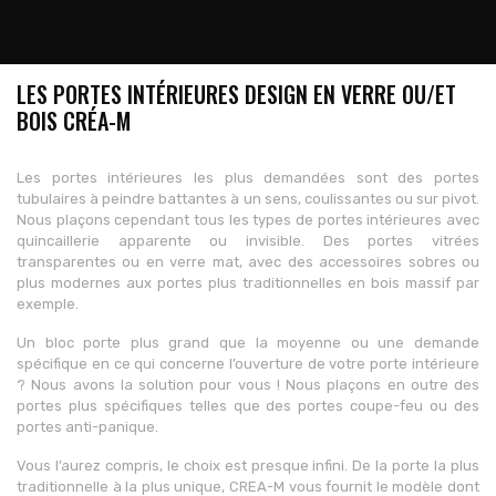
LES PORTES INTÉRIEURES DESIGN EN VERRE OU/ET
BOIS CRÉA-M
Les portes intérieures les plus demandées sont des portes
tubulaires à peindre battantes à un sens, coulissantes ou sur pivot.
Nous plaçons cependant tous les types de portes intérieures avec
quincaillerie apparente ou invisible. Des portes vitrées
transparentes ou en verre mat, avec des accessoires sobres ou
plus modernes aux portes plus traditionnelles en bois massif par
exemple.
Un bloc porte plus grand que la moyenne ou une demande
spécifique en ce qui concerne l’ouverture de votre porte intérieure
? Nous avons la solution pour vous ! Nous plaçons en outre des
portes plus spécifiques telles que des portes coupe-feu ou des
portes anti-panique.
Vous l’aurez compris, le choix est presque infini. De la porte la plus
traditionnelle à la plus unique, CREA-M vous fournit le modèle dont